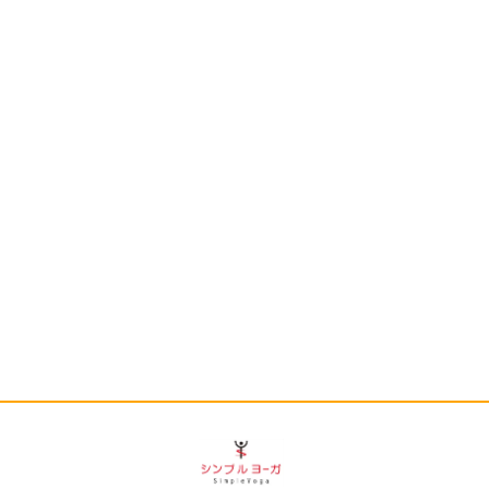
方へ
料金
当教室について
メディア掲載情報
クラス時間・アクセス
お問い合わせ
カレンダー
グ
出張教室・各支部
特定商取引法に基づく表記