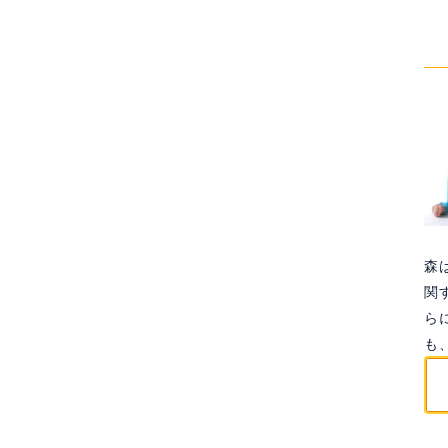
title%]
森
関
ら
も