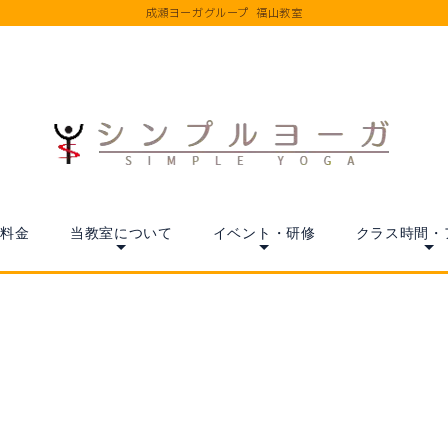
成瀬ヨーガグループ 福山教室
料金
当教室について
イベント・研修
クラス時間・
[%title%]
[%article_date_notime%]